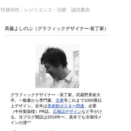
す性格特性・レジリエンス・治療 誠信書房
斉藤よしのぶ（グラフィックデザイナー∙装丁家）
グラフィックデザイナー・装丁家。武蔵野美術大
卒。一般書から専門書、
文庫
等これまで1000冊以
上デザイン。近年は
美術館ポスター関連
、企業
（中外製薬様）PR誌、
広報誌デザイン
など手がけ
る。当ブログ開設は2018年〜。真冬でも冷珈琲メ
インの漢^^