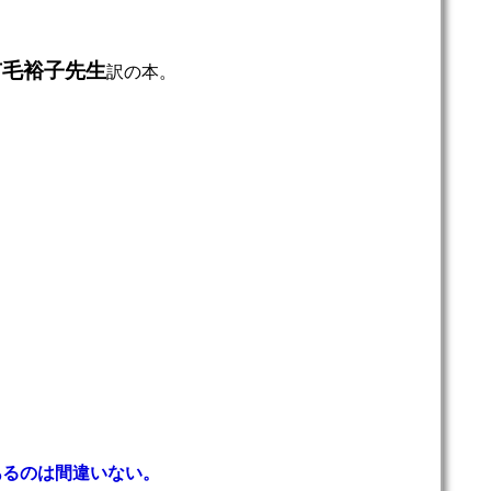
市毛裕子先生
訳の本。
あるのは間違いない。