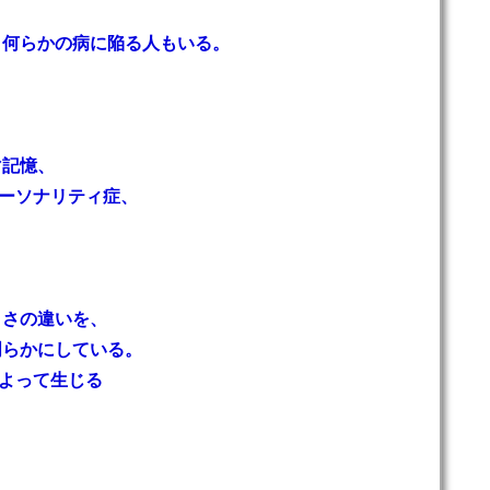
、何らかの病に陥る人もいる。
、
マ記憶、
パーソナリティ症、
きさの違いを、
明らかにしている。
によって生じる