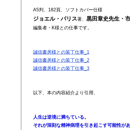
A5判、182頁、ソフトカバー仕様
ジョエル・パリス
黒田章史先生・
著、
編集者・K様との仕事です。
誠信書房様との装丁仕事_1
誠信書房様との装丁仕事_2
誠信書房様との装丁仕事_3
以下、本の内容紹介より引用、
人生は逆境に満ちている。
それが深刻な精神病理を引き起こす可能性が