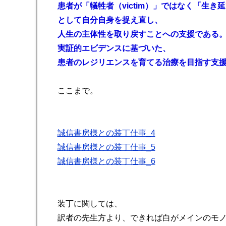
患者が「犠牲者（victim）」ではなく「生き延び
として自分自身を捉え直し、
人生の主体性を取り戻すことへの支援である
実証的エビデンスに基づいた、
患者のレジリエンスを育てる治療を目指す支
ここまで。
誠信書房様との装丁仕事_4
誠信書房様との装丁仕事_5
誠信書房様との装丁仕事_6
装丁に関しては、
訳者の先生方より、できれば白がメインのモ