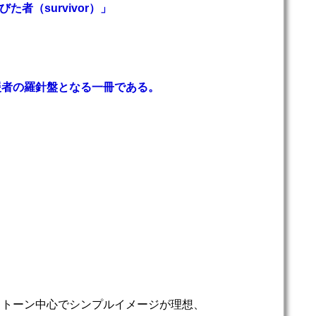
た者（survivor）」
。
援者の羅針盤となる一冊である。
ノトーン中心でシンプルイメージが理想、