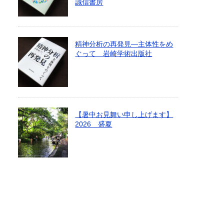
誠信書房
精神分析の再発見―主体性をめ
ぐって 岩崎学術出版社
【暑中お見舞い申し上げます】
2026 盛夏