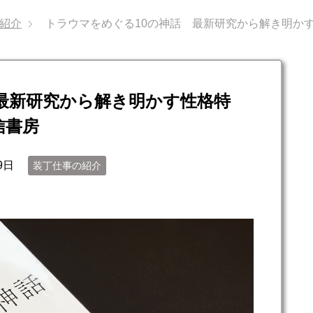
紹介
トラウマをめぐる10の神話 最新研究から解き明か
最新研究から解き明かす性格特
信書房
9日
装丁仕事の紹介