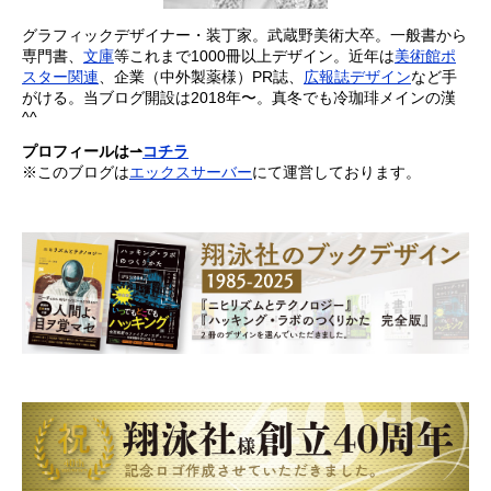
グラフィックデザイナー・装丁家。武蔵野美術大卒。一般書から
専門書、
文庫
等これまで1000冊以上デザイン。近年は
美術館ポ
スター関連
、企業（中外製薬様）PR誌、
広報誌デザイン
など手
がける。当ブログ開設は2018年〜。真冬でも冷珈琲メインの漢
^^
プロフィールは⇀
コチラ
※このブログは
エックスサーバー
にて運営しております。