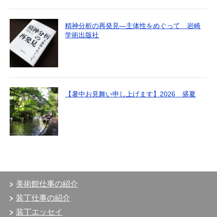
精神分析の再発見―主体性をめぐって 岩崎
学術出版社
【暑中お見舞い申し上げます】2026 盛夏
美術館仕事の紹介
装丁仕事の紹介
装丁エッセイ