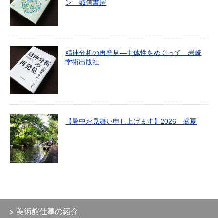
ン 誠信書房
精神分析の再発見―主体性をめぐって 岩崎
学術出版社
【暑中お見舞い申し上げます】2026 盛夏
美術館仕事の紹介