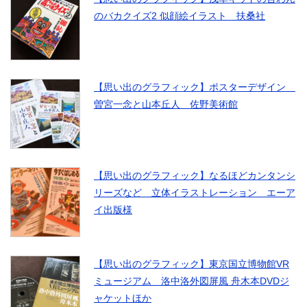
のバカクイズ2 似顔絵イラスト 扶桑社
【思い出のグラフィック】ポスターデザイン
曽宮一念と山本丘人 佐野美術館
【思い出のグラフィック】なるほどカンタンシ
リーズなど 立体イラストレーション エーア
イ出版様
【思い出のグラフィック】東京国立博物館VR
ミュージアム 洛中洛外図屏風 舟木本DVDジ
ャケットほか