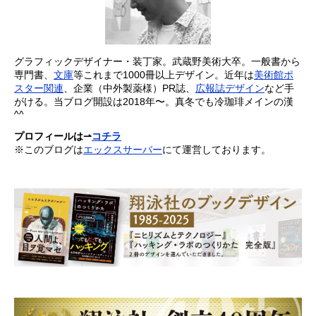
グラフィックデザイナー・装丁家。武蔵野美術大卒。一般書から
専門書、
文庫
等これまで1000冊以上デザイン。近年は
美術館ポ
スター関連
、企業（中外製薬様）PR誌、
広報誌デザイン
など手
がける。当ブログ開設は2018年〜。真冬でも冷珈琲メインの漢
^^
プロフィールは⇀
コチラ
※このブログは
エックスサーバー
にて運営しております。