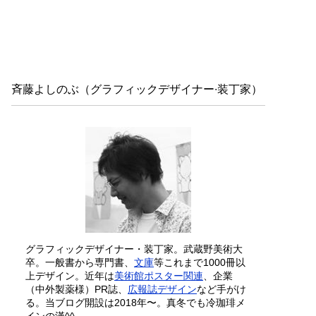
斉藤よしのぶ（グラフィックデザイナー∙装丁家）
グラフィックデザイナー・装丁家。武蔵野美術大
卒。一般書から専門書、
文庫
等これまで1000冊以
上デザイン。近年は
美術館ポスター関連
、企業
（中外製薬様）PR誌、
広報誌デザイン
など手がけ
る。当ブログ開設は2018年〜。真冬でも冷珈琲メ