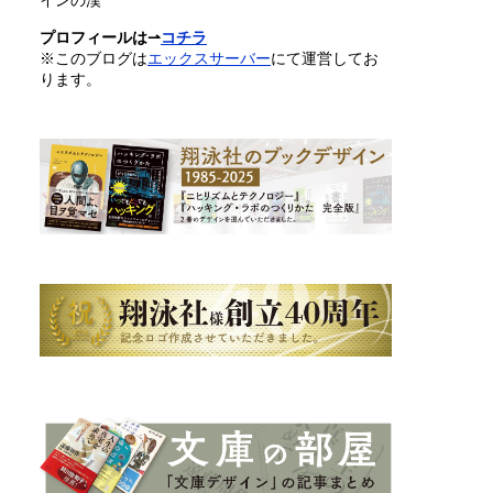
インの漢^^
プロフィールは⇀
コチラ
※このブログは
エックスサーバー
にて運営してお
ります。