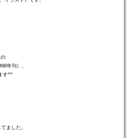
様の
98年刊）。
す^^
してました。