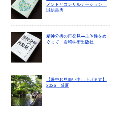
メントとコンサルテーション
誠信書房
精神分析の再発見―主体性をめ
ぐって 岩崎学術出版社
【暑中お見舞い申し上げます】
2026 盛夏