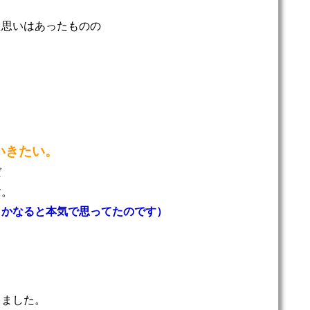
た思いはあったものの
いきたい。
ば
す。
とかなると本気で思ってたのです）
きました。