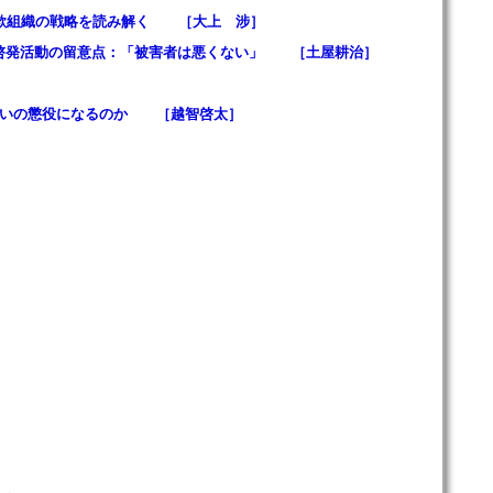
詐欺組織の戦略を読み解く ［大上 涉］
る啓発活動の留意点：「被害者は悪くない」 ［土屋耕治］
くらいの懲役になるのか ［越智啓太］
。