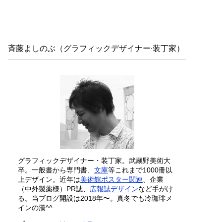
斉藤よしのぶ（グラフィックデザイナー∙装丁家）
グラフィックデザイナー・装丁家。武蔵野美術大
卒。一般書から専門書、
文庫
等これまで1000冊以
上デザイン。近年は
美術館ポスター関連
、企業
（中外製薬様）PR誌、
広報誌デザイン
など手がけ
る。当ブログ開設は2018年〜。真冬でも冷珈琲メ
インの漢^^