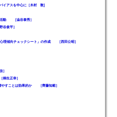
バイアスを中心に［木村 敦]
防活動 ［澁谷泰秀］
野谷俊平］
ーな心理傾向チェックシート」の作成 ［西田公昭］
佳］
［桐生正幸］
を増やすことは効果的か ［齊藤知範］