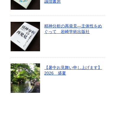
誠信書房
精神分析の再発見―主体性をめ
ぐって 岩崎学術出版社
【暑中お見舞い申し上げます】
2026 盛夏