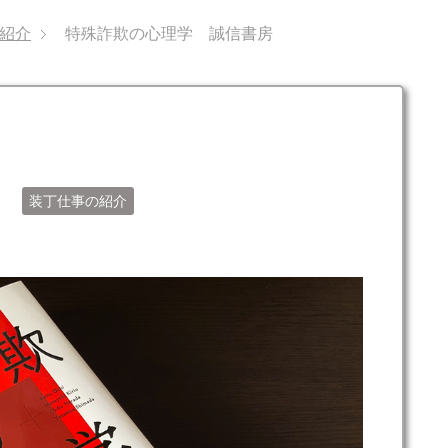
紹介
特殊詐欺の心理学 誠信書房
日
装丁仕事の紹介