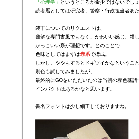
「心理学」
というところが希少ではないでし
読者層としては研究者、警察・行政担当者あ
装丁についてのリクエストは、
難解な専門書風でもなく、かわいい感じ、親
かっこいい系が理想です。とのことで、
色味としてはまずは
赤系
で構成。
しかし、ややもするとドギツイかなというこ
別色も試してみましたが、
最終的にGOをいただいたのは当初の赤色基調
インパクトはあるかなと思います。
書名フォントは少し細工しておりますね。