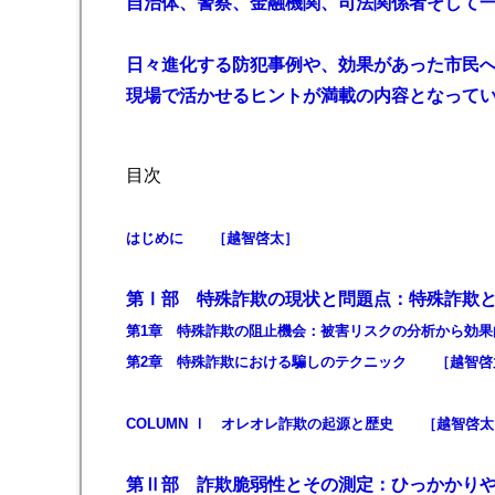
自治体、警察、金融機関、司法関係者そして
日々進化する防犯事例や、効果があった市民
現場で活かせるヒントが満載の内容となって
目次
はじめに ［越智啓太］
第Ⅰ部 特殊詐欺の現状と問題点：特殊詐欺
第1章 特殊詐欺の阻止機会：被害リスクの分析から効
第2章 特殊詐欺における騙しのテクニック ［越智啓
COLUMN Ⅰ オレオレ詐欺の起源と歴史 ［越智啓太
第Ⅱ部 詐欺脆弱性とその測定：ひっかかり