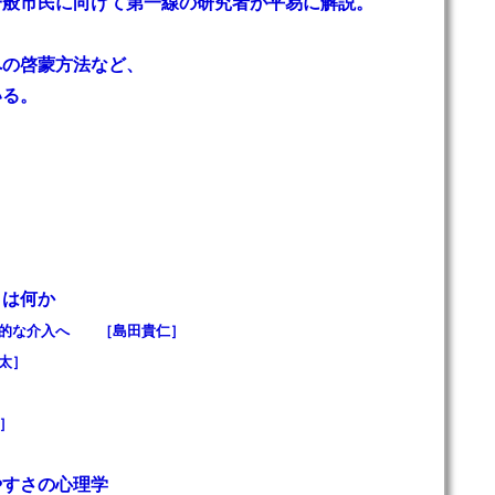
一般市民に向けて第一線の研究者が平易に解説。
への啓蒙方法など、
いる。
とは何か
果的な介入へ ［島田貴仁］
太］
］
やすさの心理学