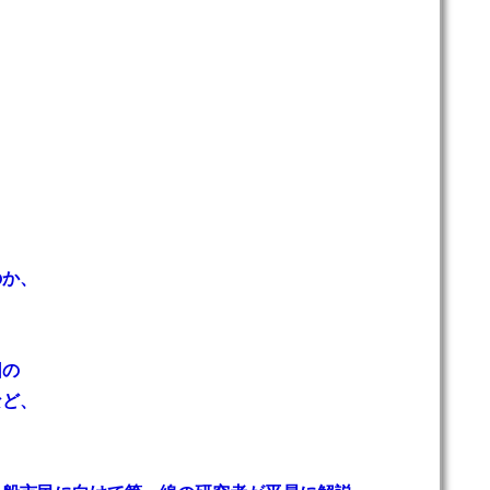
のか、
団の
など、