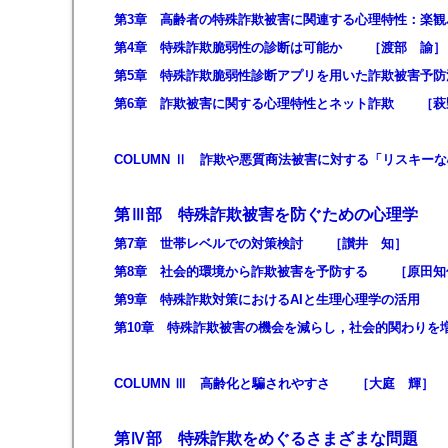
第3章 高齢者の特殊詐欺被害に関連する心理特性：楽観
第4章 特殊詐欺脆弱性の診断は可能か ［渡部 諭］
第5章 特殊詐欺脆弱性診断アプリを用いた詐欺被害予
第6章 詐欺被害に関する心理特性とネット詐欺 ［萩
COLUMN Ⅱ 詐欺や悪質商法被害に対する「リスキ
第Ⅲ部 特殊詐欺被害を防ぐための心理学
第7章 世帯レベルでの対策検討 ［讃井 知］
第8章 社会的環境から詐欺被害を予防する ［原田知
第9章 特殊詐欺対策におけるAIと生理心理学の活用 
第10章 特殊詐欺被害の機会を減らし，社会的関わり
COLUMN Ⅲ 高齢化と騙されやすさ ［大庭 輝］
第Ⅳ部 特殊詐欺をめぐるさまざまな問題