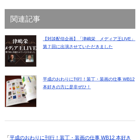
関連記事
【対談配信企画】「津嶋栄 メディア王LIVE」
第７回に出演させていただきました
平成のおわりに刊行！装丁・装画の仕事 WB12
本好きの方に是非ぜひ！
「
平成のおわりに刊行！装丁・装画の仕事 WB12 本好き