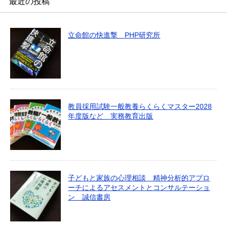
最近の投稿
立命館の快進撃 PHP研究所
教員採用試験一般教養らくらくマスター2028
年度版など 実務教育出版
子どもと家族の心理相談 精神分析的アプロ
ーチによるアセスメントとコンサルテーショ
ン 誠信書房