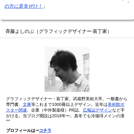
の方に是非ぜひ！
」
斉藤よしのぶ（グラフィックデザイナー∙装丁家）
グラフィックデザイナー・装丁家。武蔵野美術大卒。一般書から
専門書、
文庫
等これまで1000冊以上デザイン。近年は
美術館ポ
スター関連
、企業（中外製薬様）PR誌、
広報誌デザイン
など手
がける。当ブログ開設は2018年〜。真冬でも冷珈琲メインの漢
^^
プロフィールは⇀
コチラ